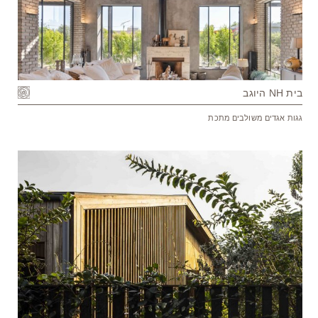
בית NH היוגב
גגות אגדים משולבים מתכת