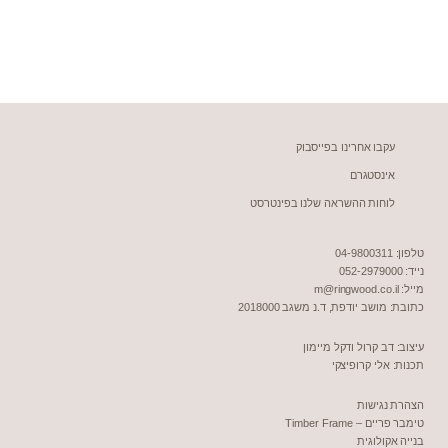
עקבו אחרינו בפייסבוק
אינסטגרם
לוחות ההשראה שלנו בפינטרסט
טלפון: 04-9800311
נייד:
052-2979000
מייל:
m@ringwood.co.il
כתובת:
מושב יודפת, ד.נ משגב 2018000
עיצוב:
דב קרול ודקל מיימון
תכנות:
אלי קרופיצקי
הצהרת נגישות
טימבר פריים – Timber Frame
בנייה אקולוגית