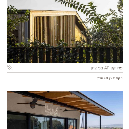
פרויקט AT בני ציון
ביקתת עץ וגג אבץ