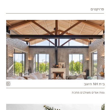
פרויקטים
בית NH היוגב
גגות אגדים משולבים מתכת