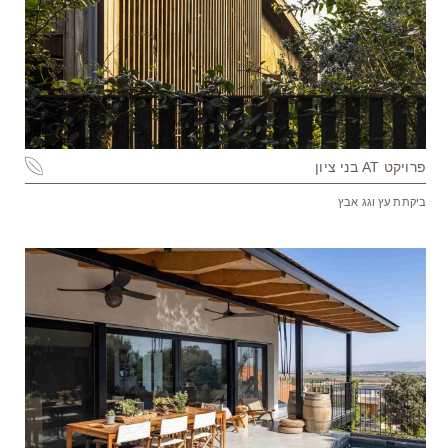
פרויקט AT בני ציון
ביקתת עץ וגג אבץ