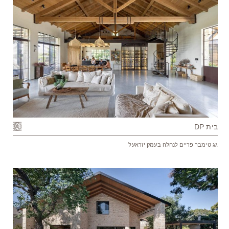
בית DP
גג טימבר פריים לנחלה בעמק יזראעל