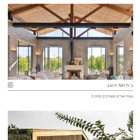
בית NH היוגב
גגות אגדים משולבים מתכת