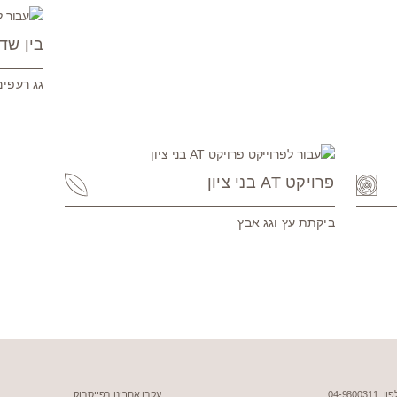
בין שד
גג רעפים
פרויקט AT בני ציון
ביקתת עץ וגג אבץ
 04-9800311
עקבו אחרינו בפייסבוק