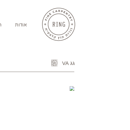
ברו
תוכן
פינטרסט
אינסטגרם
פייסבוק
אודות
ה
גג VA