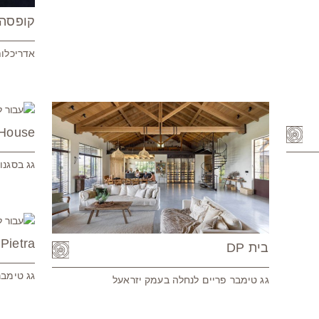
קופסה 
אדריכלות
 House
גג בסגנון
Pietra
בית DP
גג טימבר
גג טימבר פריים לנחלה בעמק יזראעל