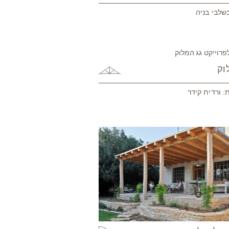
שלבי בניה
וק
: ורדית קידר