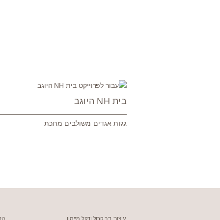
ים
בית NH היוגב
גגות אגדים משולבים מתכת
עיצוב:
דב קרול ודקל מיימון
טלפון: