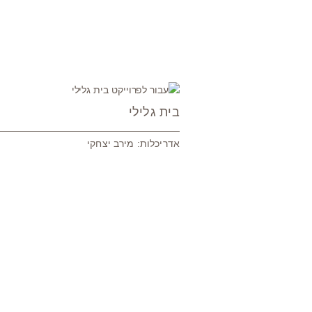
ין הוד
בית גלילי
אדריכלות: מירב יצחקי